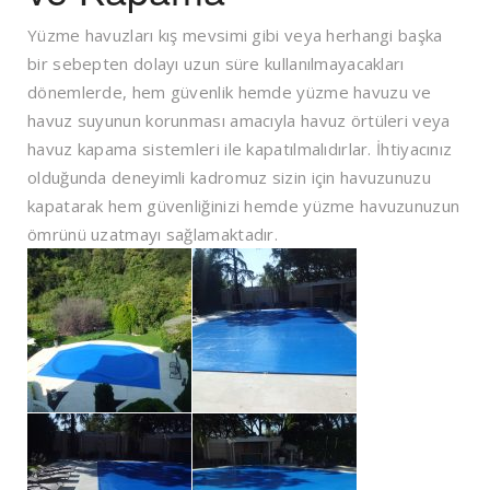
Yüzme havuzları kış mevsimi gibi veya herhangi başka
bir sebepten dolayı uzun süre kullanılmayacakları
dönemlerde, hem güvenlik hemde yüzme havuzu ve
havuz suyunun korunması amacıyla havuz örtüleri veya
havuz kapama sistemleri ile kapatılmalıdırlar. İhtiyacınız
olduğunda deneyimli kadromuz sizin için havuzunuzu
kapatarak hem güvenliğinizi hemde yüzme havuzunuzun
ömrünü uzatmayı sağlamaktadır.