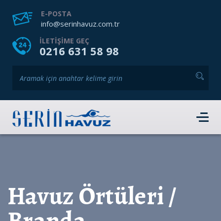
ANASAYFA
HAKKIMIZDA
HIZMETLERIMIZ
E-POSTA
info@serinhavuz.com.tr
GALERI
HABERLER
ÜRÜNLER
ILETIŞIME GEÇ
0216 631 58 98
İLETIŞIM
HEMEN RANDEVU AL
Havuz Örtüleri /
Branda