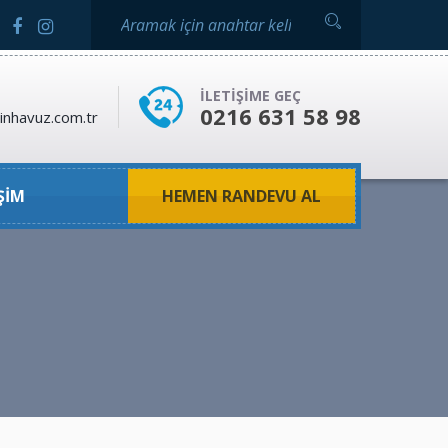
ILETIŞIME GEÇ
0216 631 58 98
inhavuz.com.tr
ŞIM
HEMEN RANDEVU AL