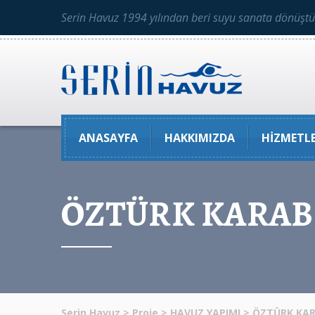
Serin Havuz 1994 yılından beri suyu sanata dönüşt
ANASAYFA
HAKKIMIZDA
HIZMETLE
ÖZTÜRK KARAB
Serin Havuz
>
Proje
>
HAVUZ YAPIMI
>
ÖZTÜRK KA