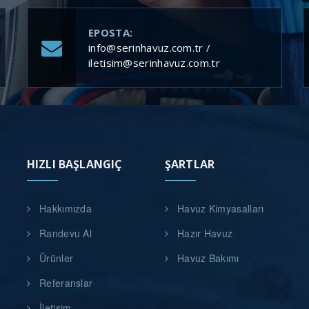
EPOSTA:
info@serinhavuz.com.tr /
iletisim@serinhavuz.com.tr
HIZLI BAŞLANGIÇ
ŞARTLAR
Hakkımızda
Havuz Kimyasalları
Randevu Al
Hazır Havuz
Ürünler
Havuz Bakımı
Referanslar
İletişim