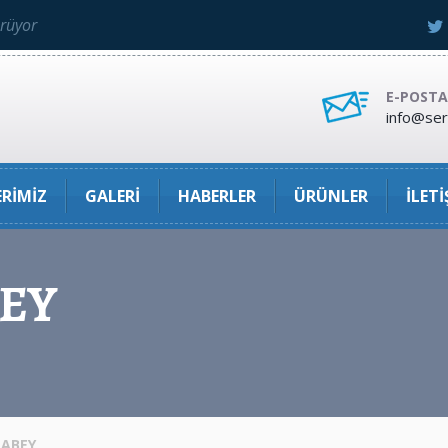
ürüyor
E-POSTA
info@ser
RIMIZ
GALERI
HABERLER
ÜRÜNLER
İLETI
EY
RABEY