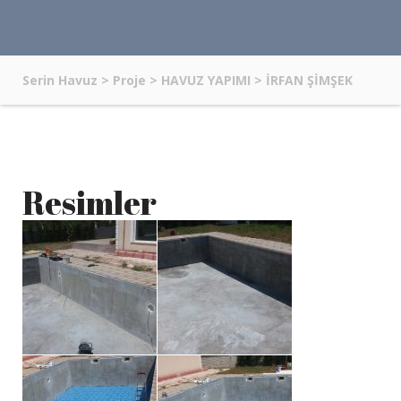
Serin Havuz
>
Proje
>
HAVUZ YAPIMI
>
İRFAN ŞİMŞEK
Resimler