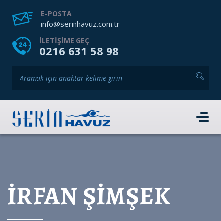
ANASAYFA
HAKKIMIZDA
HIZMETLERIMIZ
E-POSTA
info@serinhavuz.com.tr
GALERI
HABERLER
ÜRÜNLER
ILETIŞIME GEÇ
0216 631 58 98
İLETIŞIM
HEMEN RANDEVU AL
İRFAN ŞİMŞEK