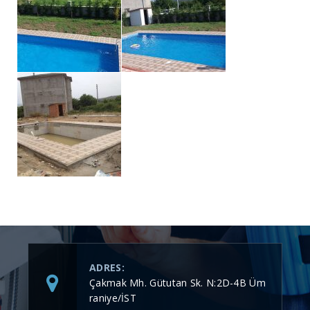
ADRES:
Çakmak Mh. Gütutan Sk. N:2D-4B Üm
raniye/İST