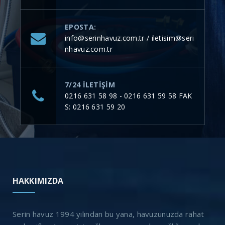
EPOSTA:
info@serinhavuz.com.tr / iletisim@seri
nhavuz.com.tr
7/24 ILETIŞIM
0216 631 58 98 - 0216 631 59 58 FAK
S: 0216 631 59 20
HAKKIMIZDA
Serin havuz 1994 yılından bu yana, havuzunuzda rahat