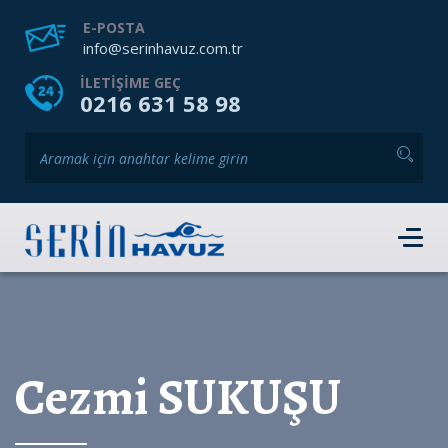
ANASAYFA
HAKKIMIZDA
HIZMETLERIMIZ
E-POSTA
info@serinhavuz.com.tr
GALERI
HABERLER
ÜRÜNLER
ILETIŞIME GEÇ
0216 631 58 98
İLETIŞIM
HEMEN RANDEVU AL
Cezmi SUKUŞU