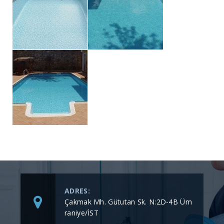
ADRES:
Çakmak Mh. Gütutan Sk. N:2D-4B Üm
raniye/İST