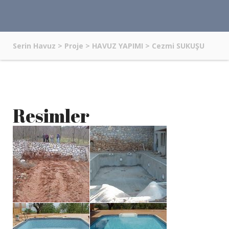
Serin Havuz
>
Proje
>
HAVUZ YAPIMI
>
Cezmi SUKUŞU
Resimler