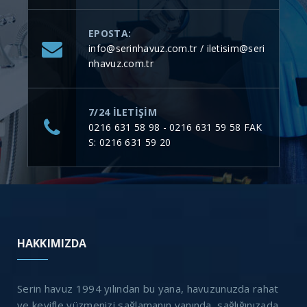
EPOSTA:
info@serinhavuz.com.tr / iletisim@seri
nhavuz.com.tr
7/24 ILETIŞIM
0216 631 58 98 - 0216 631 59 58 FAK
S: 0216 631 59 20
HAKKIMIZDA
Serin havuz 1994 yılından bu yana, havuzunuzda rahat
ve keyifle yüzmenizi sağlamanın yanında, sağlığınızada