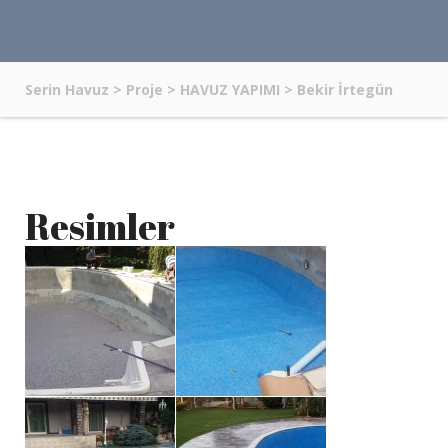
Serin Havuz
>
Proje
>
HAVUZ YAPIMI
>
Bekir İrtegün
Resimler