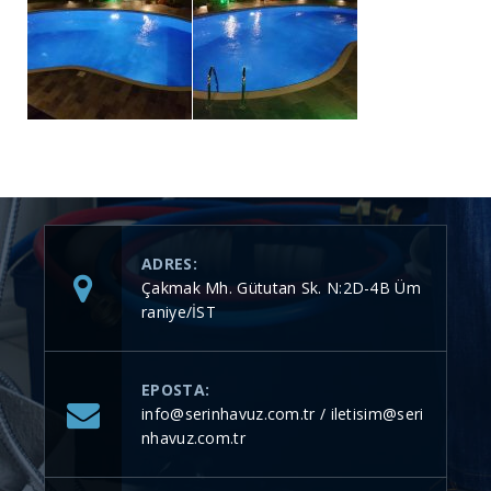
ADRES:
Çakmak Mh. Gütutan Sk. N:2D-4B Üm
raniye/İST
EPOSTA:
info@serinhavuz.com.tr / iletisim@seri
nhavuz.com.tr