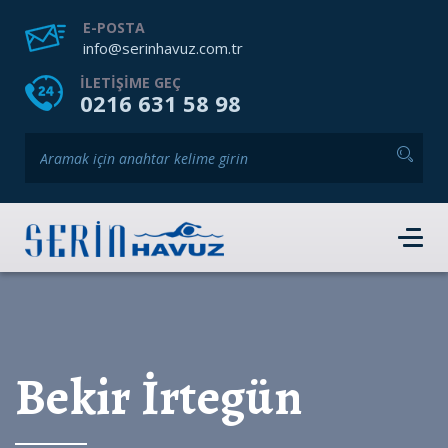
ANASAYFA
HAKKIMIZDA
HIZMETLERIMIZ
E-POSTA
info@serinhavuz.com.tr
GALERI
HABERLER
ÜRÜNLER
ILETIŞIME GEÇ
0216 631 58 98
İLETIŞIM
HEMEN RANDEVU AL
Bekir İrtegün