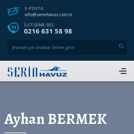
ANASAYFA
HAKKIMIZDA
HIZMETLERIMIZ
E-POSTA
info@serinhavuz.com.tr
GALERI
HABERLER
ÜRÜNLER
ILETIŞIME GEÇ
0216 631 58 98
İLETIŞIM
HEMEN RANDEVU AL
Ayhan BERMEK