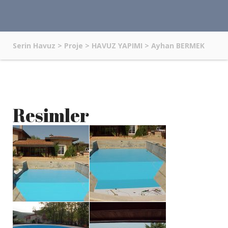
Serin Havuz
>
Proje
>
HAVUZ YAPIMI
>
Ayhan BERMEK
Resimler