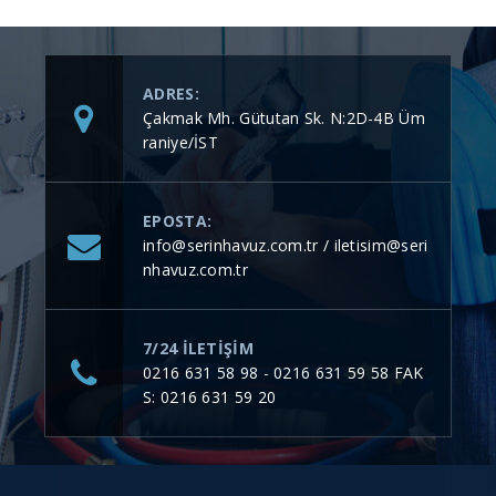
ADRES:
Çakmak Mh. Gütutan Sk. N:2D-4B Üm
raniye/İST
EPOSTA:
info@serinhavuz.com.tr / iletisim@seri
nhavuz.com.tr
7/24 ILETIŞIM
0216 631 58 98 - 0216 631 59 58 FAK
S: 0216 631 59 20